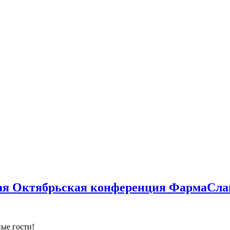
ая Октябрьская конференция ФармаСлав
ые гости!